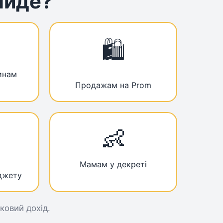
ійде?
🛍️
инам
Продажам на Prom
👶
Мамам у декреті
джету
тковий дохід.