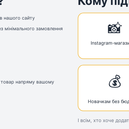
?
Кому під
ів нашого сайту
📸
ез мінімального замовлення
Instagram-магаз
💰
о товар напряму вашому
Новачкам без бю
І всім, хто хоче дода