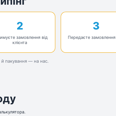
ипінг
2
3
имуєте замовлення від
Передаєте замовлення
клієнта
 й пакування — на нас.
оду
алькулятора.