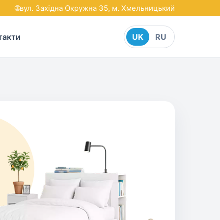
вул. Західна Окружна 35, м. Хмельницький
такти
UK
RU