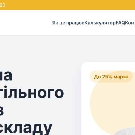
20
Як це працює
Калькулятор
FAQ
Кон
на
До 25% маржі
тільного
з
 складу