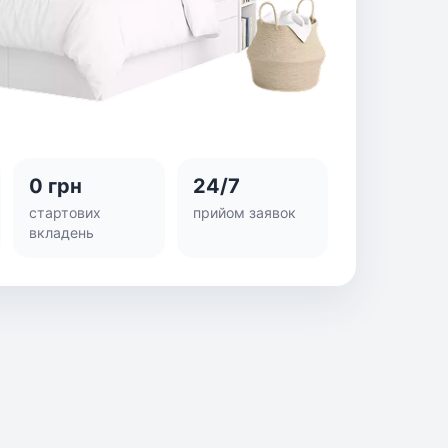
0 грн
24/7
стартових
прийом заявок
вкладень