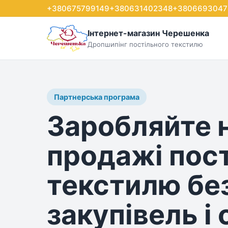
+380675799149
+380631402348
+3806693047
Інтернет-магазин Черешенка
Дропшипінг постільного текстилю
Партнерська програма
Заробляйте 
продажі пос
текстилю бе
закупівель і