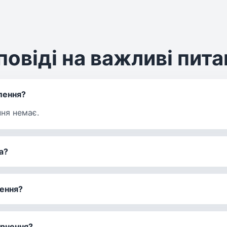
повіді на важливі пит
лення?
ня немає.
а?
ення?
ернення?